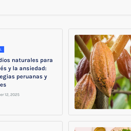
L
ios naturales para
rés y la ansiedad:
tegias peruanas y
les