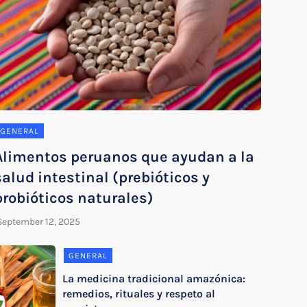
GENERAL
Alimentos peruanos que ayudan a la
salud intestinal (prebióticos y
probióticos naturales)
GENERAL
La medicina tradicional amazónica:
remedios, rituales y respeto al