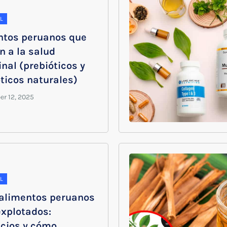
L
ntos peruanos que
n a la salud
inal (prebióticos y
ticos naturales)
L
alimentos peruanos
explotados:
icios y cómo