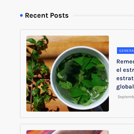
Recent Posts
GENERA
Remed
el est
estra
globa