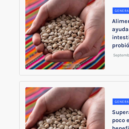
GENERA
Alime
ayuda
intest
probió
GENERA
Super
poco 
benef